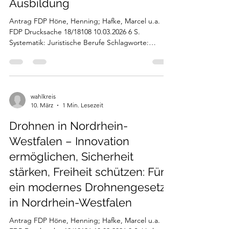
Ausbildung
Antrag FDP Höne, Henning; Hafke, Marcel u.a.
FDP Drucksache 18/18108 10.03.2026 6 S.
Systematik: Juristische Berufe Schlagworte:
Juristenausbildung Link:
https://www.landtag.nrw.de/portal/WWW/dokume
ntenarchiv/Dokument/MMD18-18108.pdf
wahlkreis
10. März
1 Min. Lesezeit
Drohnen in Nordrhein-
Westfalen – Innovation
ermöglichen, Sicherheit
stärken, Freiheit schützen: Für
ein modernes Drohnengesetz
in Nordrhein-Westfalen
Antrag FDP Höne, Henning; Hafke, Marcel u.a.