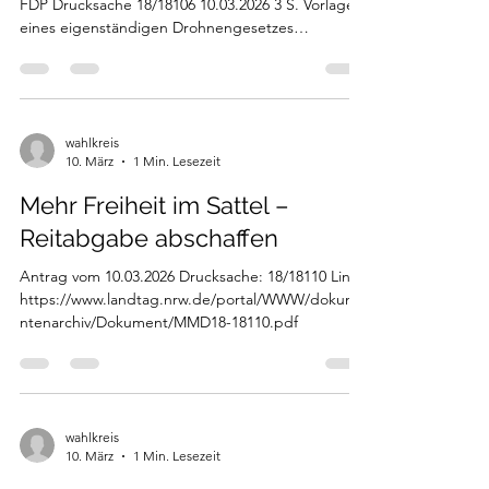
FDP Drucksache 18/18106 10.03.2026 3 S. Vorlage
eines eigenständigen Drohnengesetzes
Nordrhein-Westfalen; Regelung behördlicher
Drohneneinsätze; Speicher- und Löschfristen für
drohnenbasierte Bild- und Videodateien;
Regelung einer KI-gestützten Analyse von
Drohnendaten; Stärkung der
wahlkreis
10. März
1 Min. Lesezeit
datenschutzrechtlichen Kontroll- und Prüfrechte
der Landesbeauftragten für Datenschutz und
Mehr Freiheit im Sattel –
Informationsfreiheit; Abwehr feindlicher Drohnen
zum Schutz
Reitabgabe abschaffen
Antrag vom 10.03.2026 Drucksache: 18/18110 Link:
https://www.landtag.nrw.de/portal/WWW/dokume
ntenarchiv/Dokument/MMD18-18110.pdf
wahlkreis
10. März
1 Min. Lesezeit