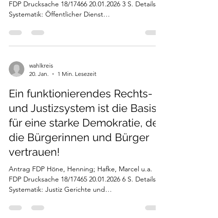
FDP Drucksache 18/17466 20.01.2026 3 S. Details
Systematik: Öffentlicher Dienst
Arbeitsbedingungen Justiz Schlagworte:
Strafvollzug Link:
https://www.landtag.nrw.de/portal/WWW/dokume
ntenarchiv/Dokument/MMD18-17466.pdf
wahlkreis
20. Jan.
1 Min. Lesezeit
Ein funktionierendes Rechts-
und Justizsystem ist die Basis
für eine starke Demokratie, der
die Bürgerinnen und Bürger
vertrauen!
Antrag FDP Höne, Henning; Hafke, Marcel u.a.
FDP Drucksache 18/17465 20.01.2026 6 S. Details
Systematik: Justiz Gerichte und
Staatsanwaltschaften Justizverwaltung
Justizvollzug Juristische Berufe * Öffentlicher