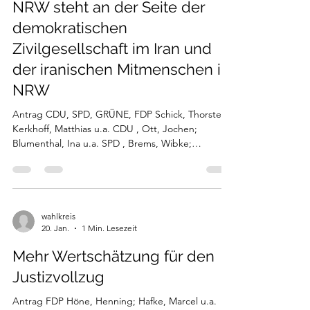
NRW steht an der Seite der
demokratischen
Zivilgesellschaft im Iran und
der iranischen Mitmenschen in
NRW
Antrag CDU, SPD, GRÜNE, FDP Schick, Thorsten;
Kerkhoff, Matthias u.a. CDU , Ott, Jochen;
Blumenthal, Ina u.a. SPD , Brems, Wibke;
Mostofizadeh, Mehrdad u.a. GRÜNE , Höne,
Henning; Hafke, Marcel u.a. FDP Drucksache
18/18088 10.03.2026 4 S. Solidarisierung mit der
Demokratie- und Freiheitsbewegung im Iran vor
dem Hintergrund der Eskalation des Konflikts in
wahlkreis
20. Jan.
1 Min. Lesezeit
Nahost und der Luftangriffe der USA und Israels
gegen den Iran und der erfolgten Gegenangriffe
Mehr Wertschätzung für den
in der Region, Beschluss d
Justizvollzug
Antrag FDP Höne, Henning; Hafke, Marcel u.a.