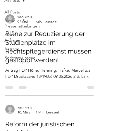
All Posts
All Posts
wahlkreis
Aktuelles &
9. Juni
1 Min. Lesezeit
Pressemitteilungen
Pläne zur Reduzierung der
Kleine
Anfragen
Studienplätze im
Anträge
Rechtspflegerdienst müssen
Berichtswünsche
gestoppt werden!
Antrag FDP Höne, Henning; Hafke, Marcel u.a.
FDP Drucksache 18/19806 09.06.2026 2 S. Link
wahlkreis
10. März
1 Min. Lesezeit
Reform der juristischen