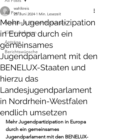
All Posts
wahlkreis
All Posts
25. Juni 2024
1 Min. Lesezeit
Mehr Jugendpartizipation
Aktuelles & Pressemitteilungen
in Europa durch ein
Kleine Anfragen
Anträge
gemeinsames
Berichtswünsche
Jugendparlament mit den
BENELUX-Staaten und
hierzu das
Landesjugendparlament
in Nordrhein-Westfalen
endlich umsetzen
Mehr Jugendpartizipation in Europa 
durch ein gemeinsames 
Jugendparlament mit den BENELUX-