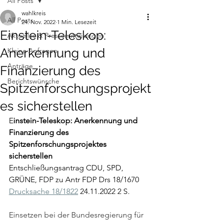
All Posts
wahlkreis
All Posts
24. Nov. 2022
1 Min. Lesezeit
Einstein-Teleskop:
Aktuelles & Pressemitteilungen
Anerkennung und
Kleine Anfragen
Anträge
Finanzierung des
Berichtswünsche
Spitzenforschungsprojekt
es sicherstellen
E
instein-Teleskop: Anerkennung und 
Finanzierung des 
Spitzenforschungsprojektes 
sicherstellen
Entschließungsantrag CDU, SPD, 
GRÜNE, FDP zu Antr FDP Drs 18/1670
Drucksache 18/1822
 24.11.2022 2 S.
Einsetzen bei der Bundesregierung für 