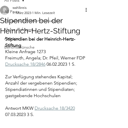
All Posts
wahlkreis
All Posts
7. März 2023
1 Min. Lesezeit
Stipendien bei der
Aktuelles & Pressemitteilungen
Heinrich-Hertz-Stiftung
Kleine Anfragen
Anträge
Stipendien bei der Heinrich-Hertz-
Stiftung
Berichtswünsche
Kleine Anfrage 1273
Freimuth, Angela; Dr. Pfeil, Werner FDP 
Drucksache 18/2846
 06.02.2023 1 S.
Zur Verfügung stehendes Kapital; 
Anzahl der vergebenen Stipendien; 
Stipendiatinnen und Stipendiaten; 
gastgebende Hochschulen
Antwort MKW 
Drucksache 18/3420
07.03.2023 3 S.