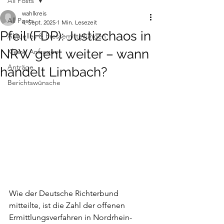
All Posts
wahlkreis
All Posts
4. Sept. 2025
1 Min. Lesezeit
Pfeil (FDP): Justizchaos in
Aktuelles & Pressemitteilungen
NRW geht weiter – wann
Kleine Anfragen
Anträge
handelt Limbach?
Berichtswünsche
Wie der Deutsche Richterbund 
mitteilte, ist die Zahl der offenen 
Ermittlungsverfahren in Nordrhein-