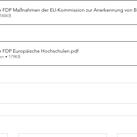
ge FDP Maßnahmen der EU-Kommission zur Anerkennung von Ber
 184KB
ge FDP Europäische Hochschulen
.pdf
en • 179KB