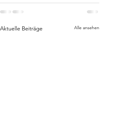
Alle ansehen
Aktuelle Beiträge
Aktueller Stand der
Ausstieg der St