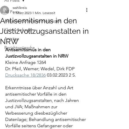
All Posts
wahlkreis
All Posts
1. März 2023
1 Min. Lesezeit
Antisemitismus in den
Aktuelles & Pressemitteilungen
Justizvollzugsanstalten in
Kleine Anfragen
Anträge
NRW
Berichtswünsche
Antisemitismus in den 
Justizvollzugsanstalten in NRW
Kleine Anfrage 1264
Dr. Pfeil, Werner; Wedel, Dirk FDP 
Drucksache 18/2836
 03.02.2023 2 S.
Erkenntnisse über Anzahl und Art 
antisemitischer Vorfälle in den 
Justizvollzugsanstalten, nach Jahren 
und JVA; Maßnahmen zur 
Verbesserung diesbezüglicher 
Datenlage; Behandlung antisemitischer 
Vorfälle seitens Gefangener oder 