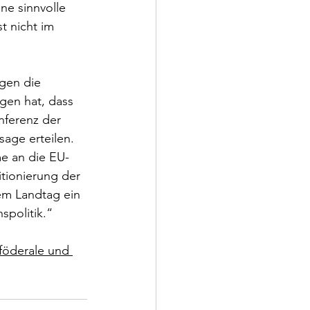
ne sinnvolle 
t nicht im 
gen die 
gen hat, dass 
nferenz der 
age erteilen. 
e an die EU-
tionierung der 
m Landtag ein 
spolitik.“
föderale und 