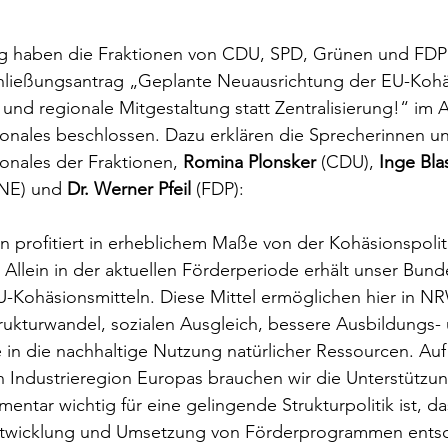
ag haben die Fraktionen von CDU, SPD, Grünen und FDP
ießungsantrag „Geplante Neuausrichtung der EU-Kohäs
 und regionale Mitgestaltung statt Zentralisierung!“ im 
onales beschlossen. Dazu erklären die Sprecherinnen un
onales der Fraktionen, 
Romina Plonsker
 (CDU), 
Inge Bla
NE) und 
Dr. Werner Pfeil
 (FDP):
 profitiert in erheblichem Maße von der Kohäsionspoliti
Allein in der aktuellen Förderperiode erhält unser Bund
U-Kohäsionsmitteln. Diese Mittel ermöglichen hier in NR
trukturwandel, sozialen Ausgleich, bessere Ausbildungs-
 in die nachhaltige Nutzung natürlicher Ressourcen. Au
n Industrieregion Europas brauchen wir die Unterstützun
entar wichtig für eine gelingende Strukturpolitik ist, da
ntwicklung und Umsetzung von Förderprogrammen ents