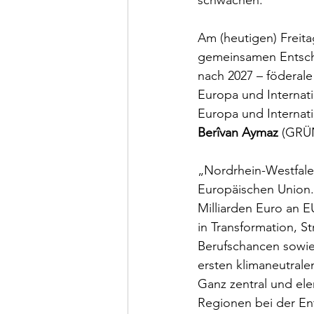
schwächen.
Am (heutigen) Freit
gemeinsamen Entschl
nach 2027 – föderale
Europa und Internati
Europa und Internati
Berîvan Aymaz
 (GRÜ
„Nordrhein-Westfalen
Europäischen Union. 
Milliarden Euro an E
in Transformation, S
Berufschancen sowie
ersten klimaneutrale
Ganz zentral und elem
Regionen bei der E