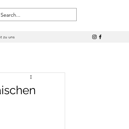
ht zu uns
äischen