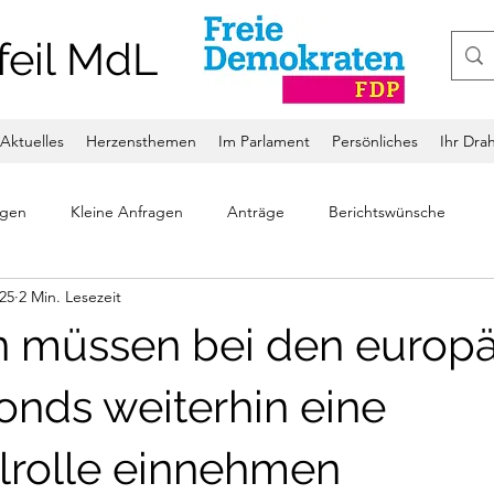
feil MdL
Aktuelles
Herzensthemen
Im Parlament
Persönliches
Ihr Dra
ngen
Kleine Anfragen
Anträge
Berichtswünsche
025
2 Min. Lesezeit
 müssen bei den europ
onds weiterhin eine
lrolle einnehmen