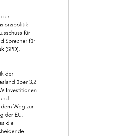
 den 
ionspolitik 
Ausschuss für 
d Sprecher für 
sk
 (SPD), 
k der 
esland über 3,2 
W Investitionen 
 und 
f dem Weg zur 
g der EU. 
ss die 
cheidende 