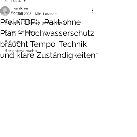
All Posts
wahlkreis
All Posts
4. Juli 2025
1 Min. Lesezeit
Pfeil (FDP): „Pakt ohne
Aktuelles & Pressemitteilungen
Plan – Hochwasserschutz
Kleine Anfragen
Anträge
braucht Tempo, Technik
Berichtswünsche
und klare Zuständigkeiten“