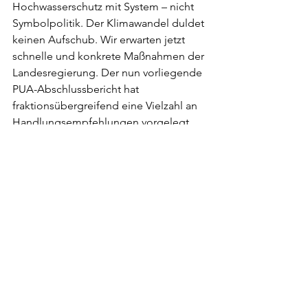
Hochwasserschutz mit System – nicht 
Symbolpolitik. Der Klimawandel duldet 
keinen Aufschub. Wir erwarten jetzt 
schnelle und konkrete Maßnahmen der 
Landesregierung. Der nun vorliegende 
PUA-Abschlussbericht hat 
fraktionsübergreifend eine Vielzahl an 
Handlungsempfehlungen vorgelegt. 
Jetzt gilt es endlich zu handeln“, so 
Pfeil abschließend.
Aktuelles & Pressemitteilungen
Alle ansehen
Aktuelle Beiträge