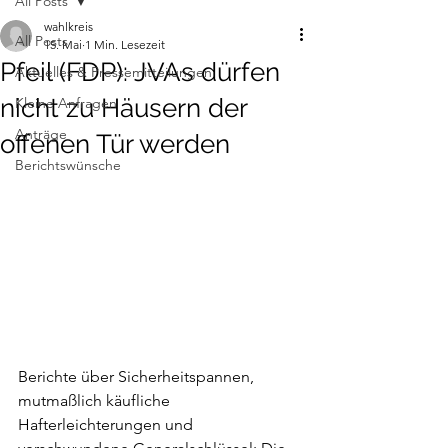
All Posts
wahlkreis
All Posts
15. Mai
1 Min. Lesezeit
Pfeil (FDP): JVAs dürfen
Aktuelles & Pressemitteilungen
nicht zu Häusern der
Kleine Anfragen
Anträge
offenen Tür werden
Berichtswünsche
Berichte über Sicherheitspannen, 
mutmaßlich käufliche 
Hafterleichterungen und 