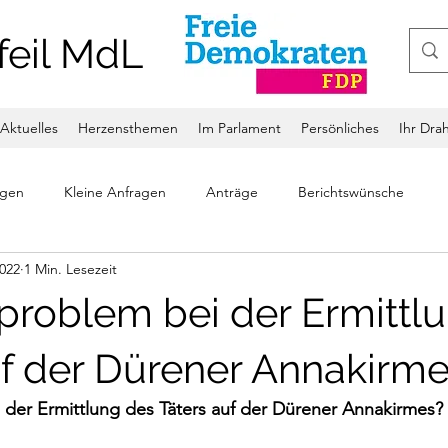
feil MdL
Aktuelles
Herzensthemen
Im Parlament
Persönliches
Ihr Dra
ngen
Kleine Anfragen
Anträge
Berichtswünsche
2022
1 Min. Lesezeit
problem bei der Ermittl
uf der Dürener Annakirm
 der Ermittlung des Täters auf der Dürener Annakirmes?