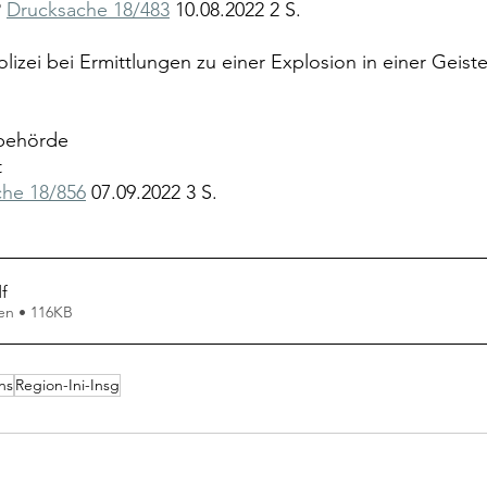
 
Drucksache 18/483
 10.08.2022 2 S.
olizei bei Ermittlungen zu einer Explosion in einer Geist
ibehörde
t
he 18/856
 07.09.2022 3 S.
f
en • 116KB
ns
Region-Ini-Insg