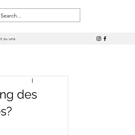
ht zu uns
ung des
es?