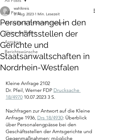
All Posts
wahlkreis
All Posts
3. Aug. 2023
1 Min. Lesezeit
Personalmangel in den
Aktuelles & Pressemitteilungen
Geschäftsstellen der
Kleine Anfragen
Anträge
Gerichte und
Berichtswünsche
Staatsanwaltschaften in
Nordrhein-Westfalen
Kleine Anfrage 2102
Dr. Pfeil, Werner FDP 
Drucksache 
18/4970
 10.07.2023 3 S.
Nachfragen zur Antwort auf die Kleine 
Anfrage 1936, 
Drs 18/4930
: Überblick 
über Personalengpässe bei den 
Geschäftsstellen der Amtsgerichte und 
Gegenmaßnahmen; mögliche 