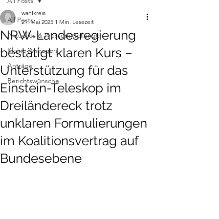
All Posts
wahlkreis
All Posts
21. Mai 2025
1 Min. Lesezeit
NRW-Landesregierung
Aktuelles & Pressemitteilungen
bestätigt klaren Kurs –
Kleine Anfragen
Anträge
Unterstützung für das
Berichtswünsche
Einstein-Teleskop im
Dreiländereck trotz
unklaren Formulierungen
im Koalitionsvertrag auf
Bundesebene