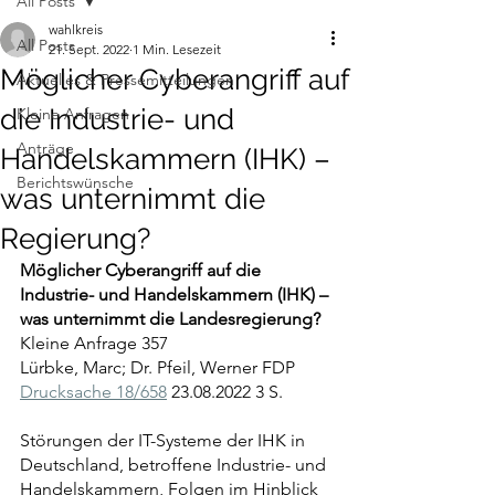
All Posts
wahlkreis
All Posts
21. Sept. 2022
1 Min. Lesezeit
Möglicher Cyberangriff auf
Aktuelles & Pressemitteilungen
die Industrie- und
Kleine Anfragen
Anträge
Handelskammern (IHK) –
Berichtswünsche
was unternimmt die
Regierung?
Möglicher Cyberangriff auf die 
Industrie- und Handelskammern (IHK) – 
was unternimmt die Landesregierung?
Kleine Anfrage 357
Lürbke, Marc; Dr. Pfeil, Werner FDP 
Drucksache 18/658
 23.08.2022 3 S.
Störungen der IT-Systeme der IHK in 
Deutschland, betroffene Industrie- und 
Handelskammern, Folgen im Hinblick 