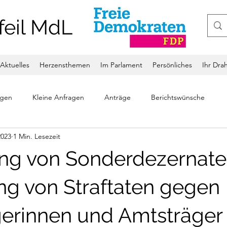
feil MdL
Aktuelles
Herzensthemen
Im Parlament
Persönliches
Ihr Dra
ngen
Kleine Anfragen
Anträge
Berichtswünsche
2023
1 Min. Lesezeit
ung von Sonderdezernate
ng von Straftaten gegen
erinnen und Amtsträger