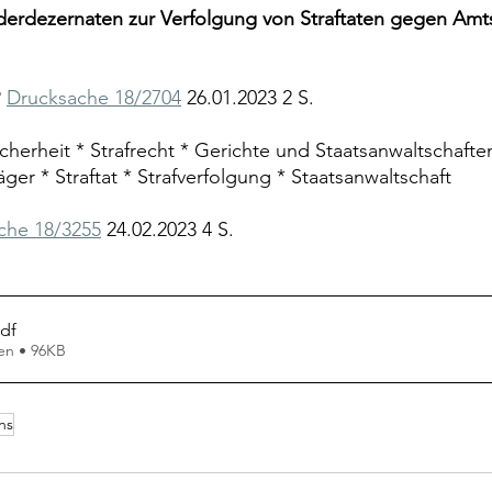
derdezernaten zur Verfolgung von Straftaten gegen Amt
 
Drucksache 18/2704
 26.01.2023 2 S.
icherheit * Strafrecht * Gerichte und Staatsanwaltschafte
äger * Straftat * Strafverfolgung * Staatsanwaltschaft
che 18/3255
 24.02.2023 4 S.
pdf
en • 96KB
ns