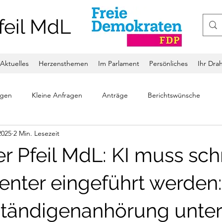
feil MdL
Aktuelles
Herzensthemen
Im Parlament
Persönliches
Ihr Dra
ngen
Kleine Anfragen
Anträge
Berichtswünsche
2025
2 Min. Lesezeit
r Pfeil MdL: KI muss sch
ienter eingeführt werden:
tändigenanhörung unter