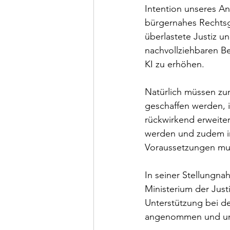
Intention unseres A
bürgernahes Rechtsge
überlastete Justiz u
nachvollziehbaren Be
KI zu erhöhen.
Natürlich müssen zu
geschaffen werden,
rückwirkend erweite
werden und zudem im
Voraussetzungen m
In seiner Stellung
Ministerium der Jus
Unterstützung bei de
angenommen und unse