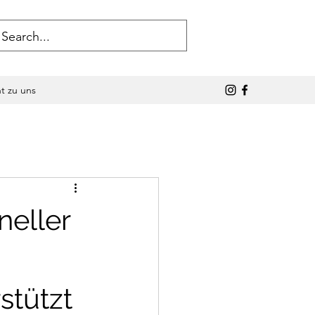
ht zu uns
neller
stützt