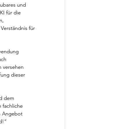
aubares und 
I für die 
n, 
Verständnis für 
nwendung 
uch 
n versehen 
fung dieser 
nd dem 
 fachliche 
es Angebot 
d!“