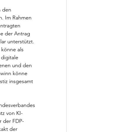
 
 den 
n. Im Rahmen 
ntragten 
e der Antrag 
ar unterstützt. 
 könne als 
digitale 
ienen und den 
ewinn könne 
stiz insgesamt 
Bundesverbandes 
tz von KI-
er der FDP-
akt der 