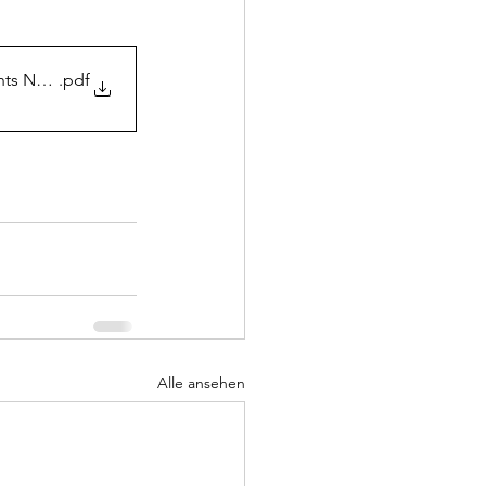
chts NRW
.pdf
Alle ansehen