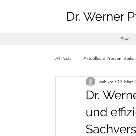
Dr. Werner P
Start
All Posts
Aktuelles & Pressemitteilu
wahlkreis
19. März 
Dr. Werne
und effiz
Sachvers