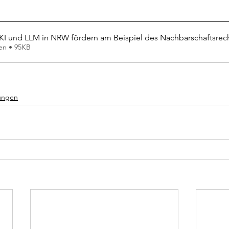
I und LLM in NRW fördern am Beispiel des Nachbarschaftsre
en • 95KB
lungen