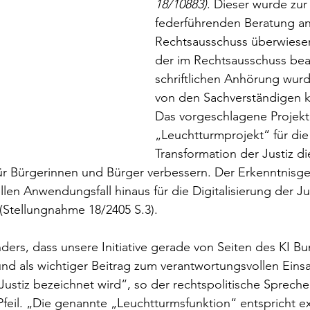
18/10883)
. Dieser wurde zur
federführenden Beratung an
Rechtsausschuss überwiese
der im Rechtsausschuss bea
schriftlichen Anhörung wurd
von den Sachverständigen kl
Das vorgeschlagene Projekt
„Leuchtturmprojekt“ für die 
Transformation der Justiz d
r Bürgerinnen und Bürger verbessern. Der Erkenntnisg
llen Anwendungsfall hinaus für die Digitalisierung der Ju
(Stellungnahme 18/2405 S.3).
ders, dass unsere Initiative gerade von Seiten des KI 
und als wichtiger Beitrag zum verantwortungsvollen Einsa
Justiz bezeichnet wird“, so der rechtspolitische Sprech
Pfeil. „Die genannte „Leuchtturmsfunktion“ entspricht ex