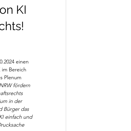
on KI
chts!
0.2024 einen 
 im Bereich 
ns Plenum 
 NRW fördern 
aftsrechts 
um in der 
 Bürger das 
I einfach und 
Drucksache 