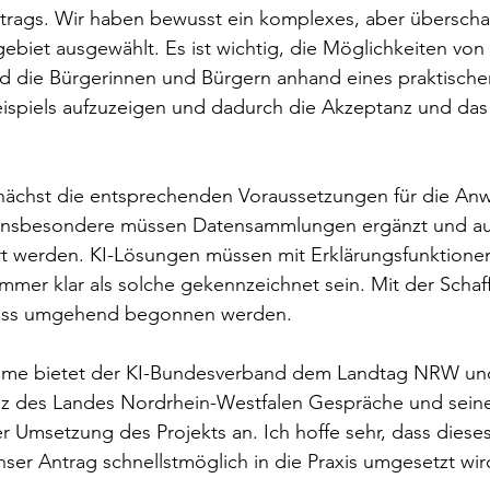
ntrags. Wir haben bewusst ein komplexes, aber übersch
biet ausgewählt. Es ist wichtig, die Möglichkeiten von K
nd die Bürgerinnen und Bürgern anhand eines praktische
ispiels aufzuzeigen und dadurch die Akzeptanz und das 
nächst die entsprechenden Voraussetzungen für die A
 insbesondere müssen Datensammlungen ergänzt und a
rt werden. KI-Lösungen müssen mit Erklärungsfunktione
mer klar als solche gekennzeichnet sein. Mit der Schaf
uss umgehend begonnen werden.
nahme bietet der KI-Bundesverband dem Landtag NRW u
tiz des Landes Nordrhein-Westfalen Gespräche und seine
r Umsetzung des Projekts an. Ich hoffe sehr, dass dies
r Antrag schnellstmöglich in die Praxis umgesetzt wir