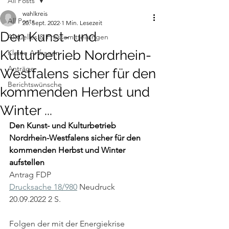
All Posts
wahlkreis
All Posts
20. Sept. 2022
1 Min. Lesezeit
Den Kunst- und
Aktuelles & Pressemitteilungen
Kulturbetrieb Nordrhein-
Kleine Anfragen
Anträge
Westfalens sicher für den
Berichtswünsche
kommenden Herbst und
Winter ...
Den Kunst- und Kulturbetrieb 
Nordrhein-Westfalens sicher für den 
kommenden Herbst und Winter 
aufstellen
Antrag FDP
Drucksache 18/980
 Neudruck 
20.09.2022 2 S.
Folgen der mit der Energiekrise 